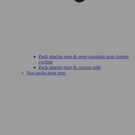
Pack attache-jupe & serre-pantalon pour femme
cycliste
Pack attache-jupe & couvre-selle
Nos packs pour tous