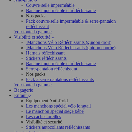
Couvre-selle imperméable
Banane imperméable et réfléchissante
Nos packs
Pack couvre-selle imperméable & serre-pantalon
réfléchissant
Voir toute la gamme
Visibilité et sécurité
Manchons Vélo Réfléchissants (guidon droit)
Manchons Vélo Réfléchissants (guidon courbé)
Harnais réfléchissant
Stickers réfléchissants
Banane imperméable et réfléchissante
Serre-pantalon réfléchissant
Nos packs
Pack 2 serre-pantalons réfléchissants
Voir toute la gamme
Bagagerie
Enfant
Équipement Anti-froid
Les manchons spécial vélo longtail
Le manchon spécial siège bébé
Les caches-oreilles
Visibilité et sécurité
Stickers autocollants réfléchissants