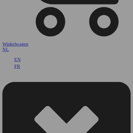
Winkelwagen
NL
EN
FR