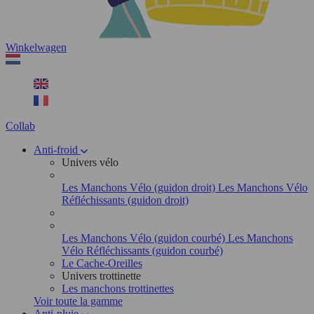
Winkelwagen
Collab
Anti-froid
Univers vélo
Les Manchons Vélo (guidon droit)
Les Manchons Vélo
Réfléchissants (guidon droit)
Les Manchons Vélo (guidon courbé)
Les Manchons
Vélo Réfléchissants (guidon courbé)
Le Cache-Oreilles
Univers trottinette
Les manchons trottinettes
Voir toute la gamme
Anti-pluie