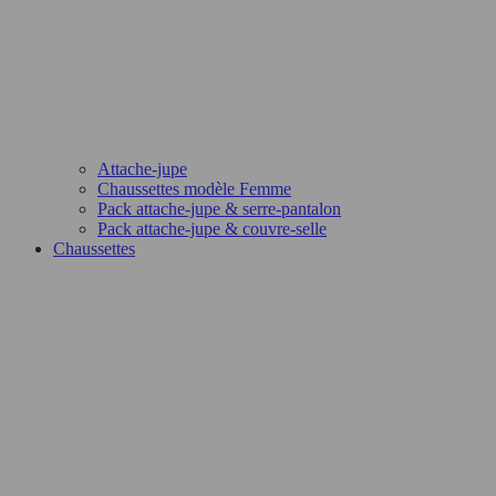
Attache-jupe
Chaussettes modèle Femme
Pack attache-jupe & serre-pantalon
Pack attache-jupe & couvre-selle
Chaussettes