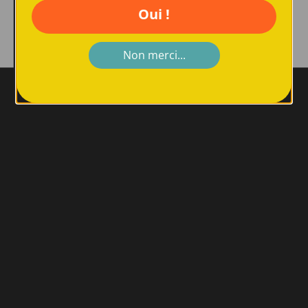
Oui !
Non merci...