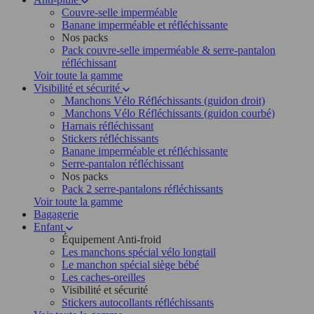
Couvre-selle imperméable
Banane imperméable et réfléchissante
Nos packs
Pack couvre-selle imperméable & serre-pantalon
réfléchissant
Voir toute la gamme
Visibilité et sécurité
Manchons Vélo Réfléchissants (guidon droit)
Manchons Vélo Réfléchissants (guidon courbé)
Harnais réfléchissant
Stickers réfléchissants
Banane imperméable et réfléchissante
Serre-pantalon réfléchissant
Nos packs
Pack 2 serre-pantalons réfléchissants
Voir toute la gamme
Bagagerie
Enfant
Équipement Anti-froid
Les manchons spécial vélo longtail
Le manchon spécial siège bébé
Les caches-oreilles
Visibilité et sécurité
Stickers autocollants réfléchissants