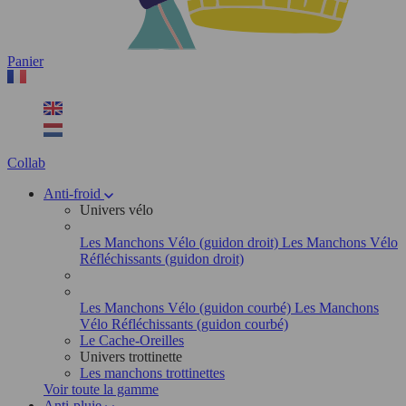
Panier
Collab
Anti-froid
Univers vélo
Les Manchons Vélo (guidon droit)
Les Manchons Vélo
Réfléchissants (guidon droit)
Les Manchons Vélo (guidon courbé)
Les Manchons
Vélo Réfléchissants (guidon courbé)
Le Cache-Oreilles
Univers trottinette
Les manchons trottinettes
Voir toute la gamme
Anti-pluie