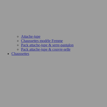
Attache-jupe
Chaussettes modèle Femme
Pack attache-jupe & serre-pantalon
Pack attache-jupe & couvre-selle
Chaussettes