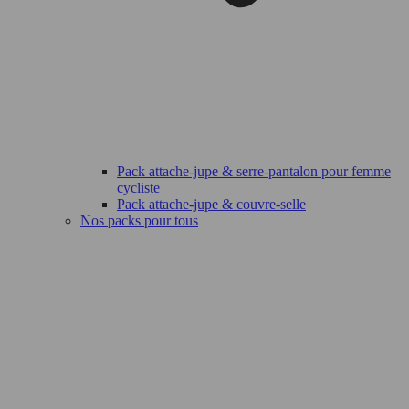
Pack attache-jupe & serre-pantalon pour femme
cycliste
Pack attache-jupe & couvre-selle
Nos packs pour tous