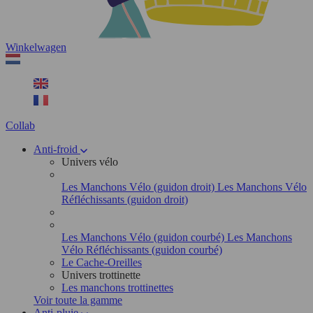
Winkelwagen
Collab
Anti-froid
Univers vélo
Les Manchons Vélo (guidon droit)
Les Manchons Vélo
Réfléchissants (guidon droit)
Les Manchons Vélo (guidon courbé)
Les Manchons
Vélo Réfléchissants (guidon courbé)
Le Cache-Oreilles
Univers trottinette
Les manchons trottinettes
Voir toute la gamme
Anti-pluie