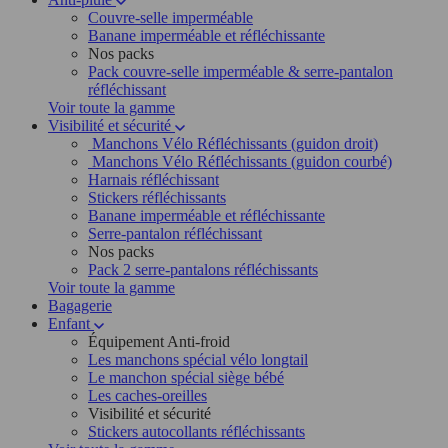
Couvre-selle imperméable
Banane imperméable et réfléchissante
Nos packs
Pack couvre-selle imperméable & serre-pantalon
réfléchissant
Voir toute la gamme
Visibilité et sécurité
Manchons Vélo Réfléchissants (guidon droit)
Manchons Vélo Réfléchissants (guidon courbé)
Harnais réfléchissant
Stickers réfléchissants
Banane imperméable et réfléchissante
Serre-pantalon réfléchissant
Nos packs
Pack 2 serre-pantalons réfléchissants
Voir toute la gamme
Bagagerie
Enfant
Équipement Anti-froid
Les manchons spécial vélo longtail
Le manchon spécial siège bébé
Les caches-oreilles
Visibilité et sécurité
Stickers autocollants réfléchissants