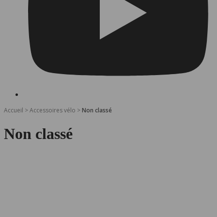
Accueil
>
Accessoires vélo
>
Non classé
Non classé
Suzon-stuurmoffen – Exclusieve collectie 'City of
Lyon' (voor gebogen sturen) - Collab' Ville de Lyon
54,90
€