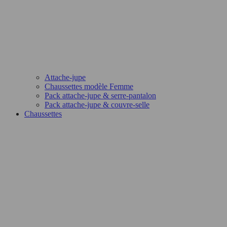
Attache-jupe
Chaussettes modèle Femme
Pack attache-jupe & serre-pantalon
Pack attache-jupe & couvre-selle
Chaussettes