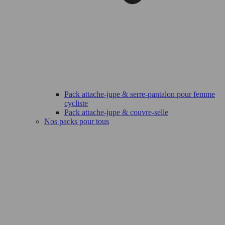
Pack attache-jupe & serre-pantalon pour femme
cycliste
Pack attache-jupe & couvre-selle
Nos packs pour tous