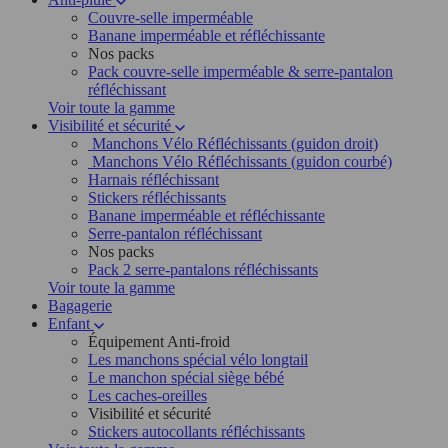
Couvre-selle imperméable
Banane imperméable et réfléchissante
Nos packs
Pack couvre-selle imperméable & serre-pantalon
réfléchissant
Voir toute la gamme
Visibilité et sécurité
Manchons Vélo Réfléchissants (guidon droit)
Manchons Vélo Réfléchissants (guidon courbé)
Harnais réfléchissant
Stickers réfléchissants
Banane imperméable et réfléchissante
Serre-pantalon réfléchissant
Nos packs
Pack 2 serre-pantalons réfléchissants
Voir toute la gamme
Bagagerie
Enfant
Équipement Anti-froid
Les manchons spécial vélo longtail
Le manchon spécial siège bébé
Les caches-oreilles
Visibilité et sécurité
Stickers autocollants réfléchissants