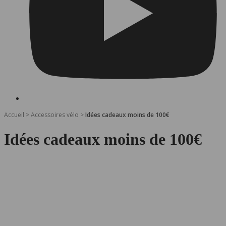
Accueil
>
Accessoires vélo
>
Idées cadeaux moins de 100€
Idées cadeaux moins de 100€
Suzon-stuurmoffen – Exclusieve collectie 'City of
Lyon' (voor gebogen sturen) - Collab' Ville de Lyon
54,90
€