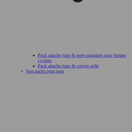
Pack attache-jupe & serre-pantalon pour femme
cycliste
Pack attache-jupe & couvre-selle
Nos packs pour tous