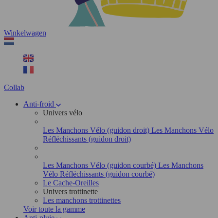
Winkelwagen
Collab
Anti-froid
Univers vélo
Les Manchons Vélo (guidon droit)
Les Manchons Vélo
Réfléchissants (guidon droit)
Les Manchons Vélo (guidon courbé)
Les Manchons
Vélo Réfléchissants (guidon courbé)
Le Cache-Oreilles
Univers trottinette
Les manchons trottinettes
Voir toute la gamme
Anti-pluie