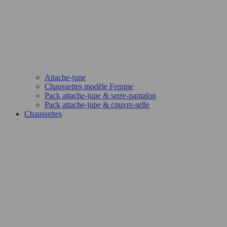
Attache-jupe
Chaussettes modèle Femme
Pack attache-jupe & serre-pantalon
Pack attache-jupe & couvre-selle
Chaussettes