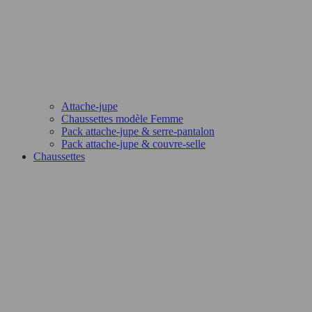
Attache-jupe
Chaussettes modèle Femme
Pack attache-jupe & serre-pantalon
Pack attache-jupe & couvre-selle
Chaussettes