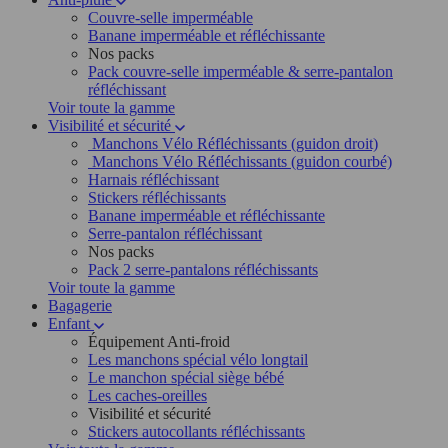
Couvre-selle imperméable
Banane imperméable et réfléchissante
Nos packs
Pack couvre-selle imperméable & serre-pantalon
réfléchissant
Voir toute la gamme
Visibilité et sécurité
Manchons Vélo Réfléchissants (guidon droit)
Manchons Vélo Réfléchissants (guidon courbé)
Harnais réfléchissant
Stickers réfléchissants
Banane imperméable et réfléchissante
Serre-pantalon réfléchissant
Nos packs
Pack 2 serre-pantalons réfléchissants
Voir toute la gamme
Bagagerie
Enfant
Équipement Anti-froid
Les manchons spécial vélo longtail
Le manchon spécial siège bébé
Les caches-oreilles
Visibilité et sécurité
Stickers autocollants réfléchissants