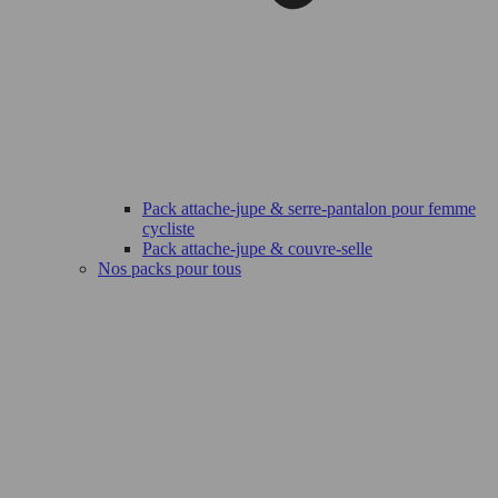
Pack attache-jupe & serre-pantalon pour femme
cycliste
Pack attache-jupe & couvre-selle
Nos packs pour tous