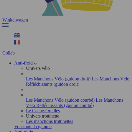
Winkelwagen
Collab
Anti-froid
Univers vélo
Les Manchons Vélo (guidon droit)
Les Manchons Vélo
Réfléchissants (guidon droit)
Les Manchons Vélo (guidon courbé)
Les Manchons
Vélo Réfléchissants (guidon courbé)
Le Cache-Oreilles
Univers trottinette
Les manchons trottinettes
Voir toute la gamme
Anti-pluie