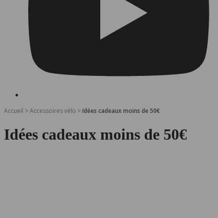
Accueil
>
Accessoires vélo
>
Idées cadeaux moins de 50€
Idées cadeaux moins de 50€
Le harnais réfléchissant de Zoé - Orange fluo
29,95
€
Harnais De Visibilité, Harnais De Visibilité, Visibilité Et Sécurité