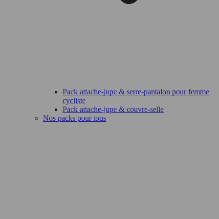
Pack attache-jupe & serre-pantalon pour femme
cycliste
Pack attache-jupe & couvre-selle
Nos packs pour tous