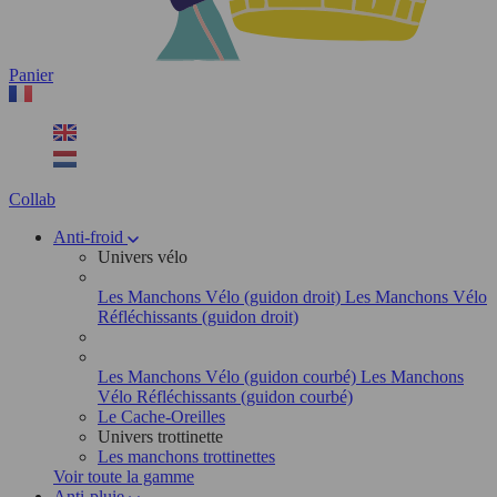
Panier
Collab
Anti-froid
Univers vélo
Les Manchons Vélo (guidon droit)
Les Manchons Vélo
Réfléchissants (guidon droit)
Les Manchons Vélo (guidon courbé)
Les Manchons
Vélo Réfléchissants (guidon courbé)
Le Cache-Oreilles
Univers trottinette
Les manchons trottinettes
Voir toute la gamme
Anti-pluie