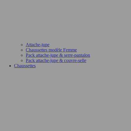
Attache-jupe
Chaussettes modèle Femme
Pack attache-jupe & serre-pantalon
Pack attache-jupe & couvre-selle
Chaussettes