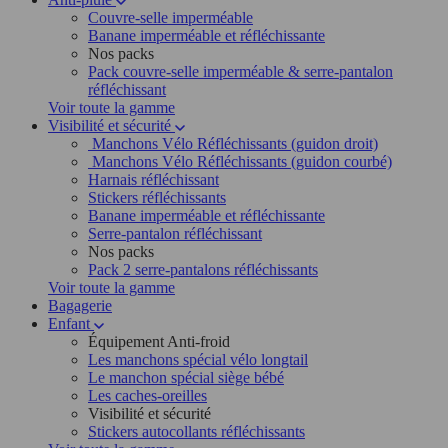
Couvre-selle imperméable
Banane imperméable et réfléchissante
Nos packs
Pack couvre-selle imperméable & serre-pantalon
réfléchissant
Voir toute la gamme
Visibilité et sécurité
Manchons Vélo Réfléchissants (guidon droit)
Manchons Vélo Réfléchissants (guidon courbé)
Harnais réfléchissant
Stickers réfléchissants
Banane imperméable et réfléchissante
Serre-pantalon réfléchissant
Nos packs
Pack 2 serre-pantalons réfléchissants
Voir toute la gamme
Bagagerie
Enfant
Équipement Anti-froid
Les manchons spécial vélo longtail
Le manchon spécial siège bébé
Les caches-oreilles
Visibilité et sécurité
Stickers autocollants réfléchissants