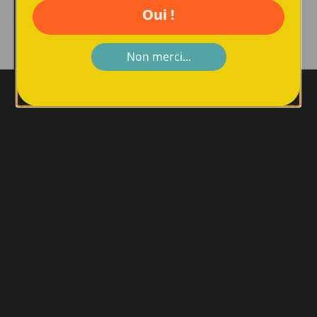
Oui !
Non merci...